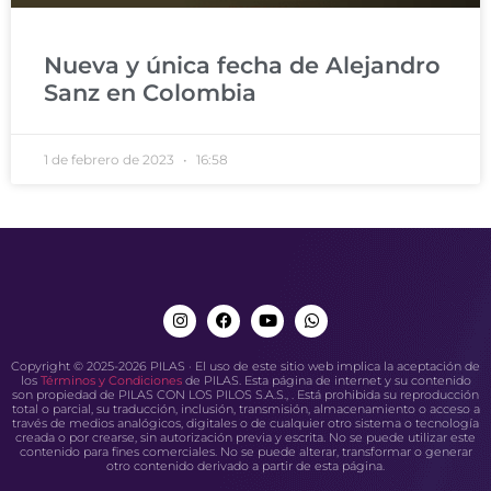
Nueva y única fecha de Alejandro
Sanz en Colombia
1 de febrero de 2023
16:58
Copyright © 2025-2026 PILAS · El uso de este sitio web implica la aceptación de
los
Términos y Condiciones
de PILAS. Esta página de internet y su contenido
son propiedad de PILAS CON LOS PILOS S.A.S., . Está prohibida su reproducción
total o parcial, su traducción, inclusión, transmisión, almacenamiento o acceso a
través de medios analógicos, digitales o de cualquier otro sistema o tecnología
creada o por crearse, sin autorización previa y escrita. No se puede utilizar este
contenido para fines comerciales. No se puede alterar, transformar o generar
otro contenido derivado a partir de esta página.