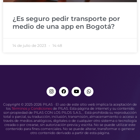
¿Es seguro pedir transporte por
medio de una app en Bogotá?
14 de julio de 2023
14:48
Copyright © 2025-2026 PILAS · El uso de este sitio web implica la aceptación de
los
Términos y Condiciones
de PILAS. Esta página de internet y su contenido
son propiedad de PILAS CON LOS PILOS S.A.S., . Está prohibida su reproducción
total o parcial, su traducción, inclusión, transmisión, almacenamiento o acceso a
través de medios analógicos, digitales o de cualquier otro sistema o tecnología
creada o por crearse, sin autorización previa y escrita. No se puede utilizar este
contenido para fines comerciales. No se puede alterar, transformar o generar
otro contenido derivado a partir de esta página.