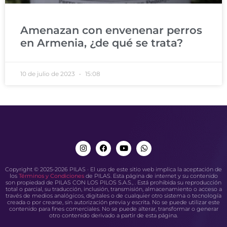
Amenazan con envenenar perros
en Armenia, ¿de qué se trata?
10 de julio de 2023
15:08
Copyright © 2025-2026 PILAS · El uso de este sitio web implica la aceptación de
los
Términos y Condiciones
de PILAS. Esta página de internet y su contenido
son propiedad de PILAS CON LOS PILOS S.A.S., . Está prohibida su reproducción
total o parcial, su traducción, inclusión, transmisión, almacenamiento o acceso a
través de medios analógicos, digitales o de cualquier otro sistema o tecnología
creada o por crearse, sin autorización previa y escrita. No se puede utilizar este
contenido para fines comerciales. No se puede alterar, transformar o generar
otro contenido derivado a partir de esta página.