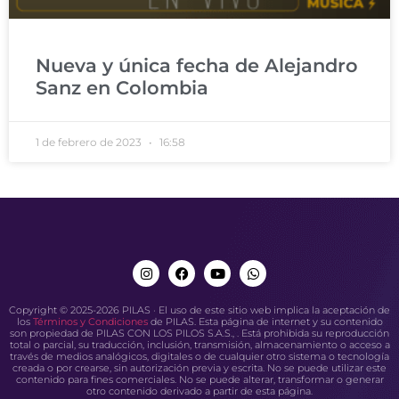
Nueva y única fecha de Alejandro
Sanz en Colombia
1 de febrero de 2023
16:58
Copyright © 2025-2026 PILAS · El uso de este sitio web implica la aceptación de
los
Términos y Condiciones
de PILAS. Esta página de internet y su contenido
son propiedad de PILAS CON LOS PILOS S.A.S., . Está prohibida su reproducción
total o parcial, su traducción, inclusión, transmisión, almacenamiento o acceso a
través de medios analógicos, digitales o de cualquier otro sistema o tecnología
creada o por crearse, sin autorización previa y escrita. No se puede utilizar este
contenido para fines comerciales. No se puede alterar, transformar o generar
otro contenido derivado a partir de esta página.