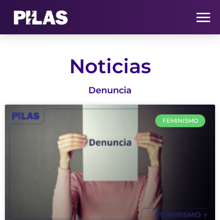
HOME
Noticias
NOTICIAS
Denuncia
QUIÉNES SOMOS
FEMINISMO
CONTACTO
SUSCRÍBETE