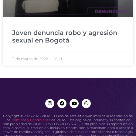
Joven denuncia robo y agresión
sexual en Bogotá
11 de marzo de 2022
18:21
Copyright © 2025-2026 PILAS · El uso de este sitio web implica la aceptación de
los
Términos y Condiciones
de PILAS. Esta página de internet y su contenido
son propiedad de PILAS CON LOS PILOS S.A.S., . Está prohibida su reproducción
total o parcial, su traducción, inclusión, transmisión, almacenamiento o acceso a
través de medios analógicos, digitales o de cualquier otro sistema o tecnología
creada o por crearse, sin autorización previa y escrita. No se puede utilizar este