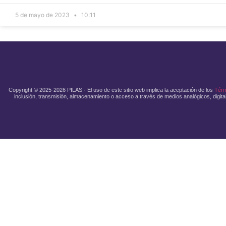
5 de mayo de 2023
10:11
Copyright © 2025-2026 PILAS · El uso de este sitio web implica la aceptación de los
Térm
inclusión, transmisión, almacenamiento o acceso a través de medios analógicos, digitale