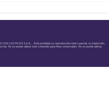
 CON LOS PILOS S.A.S., . Está prohibida su reproducción total o parcial, su traducción,
scrita. No se puede utilizar este contenido para fines comerciales. No se puede alterar,