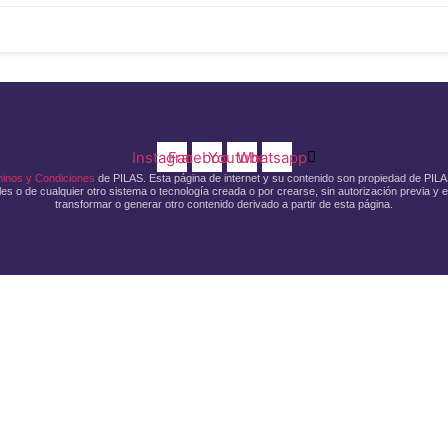
Instagram
Facebook
Youtube
Whatsapp
inos y Condiciones
de PILAS. Esta página de internet y su contenido son propiedad de PILAS
s o de cualquier otro sistema o tecnología creada o por crearse, sin autorización previa y e
transformar o generar otro contenido derivado a partir de esta página.