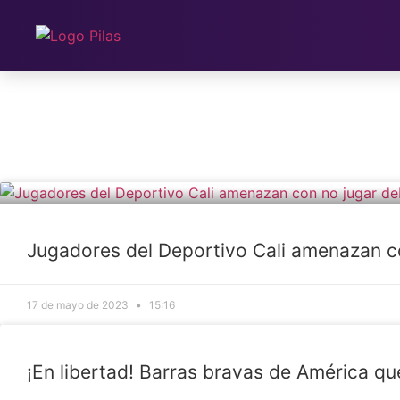
Ir
al
contenido
Jugadores del Deportivo Cali amenazan co
17 de mayo de 2023
15:16
¡En libertad! Barras bravas de América qu