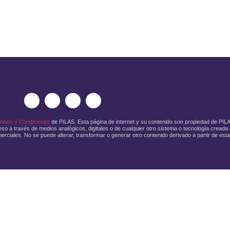
minos y Condiciones
de PILAS. Esta página de internet y su contenido son propiedad de PI
so a través de medios analógicos, digitales o de cualquier otro sistema o tecnología creada o
erciales. No se puede alterar, transformar o generar otro contenido derivado a partir de esta