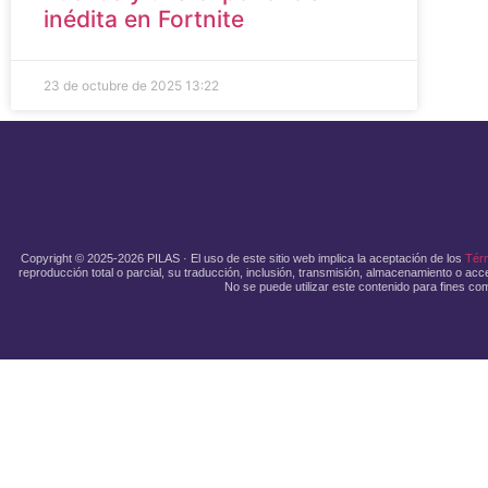
inédita en Fortnite
23 de octubre de 2025
13:22
Copyright © 2025-2026 PILAS · El uso de este sitio web implica la aceptación de los
Tér
reproducción total o parcial, su traducción, inclusión, transmisión, almacenamiento o acce
No se puede utilizar este contenido para fines com