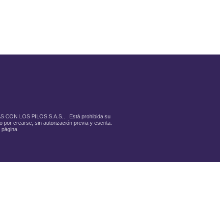
LAS CON LOS PILOS S.A.S., . Está prohibida su
 por crearse, sin autorización previa y escrita.
 página.