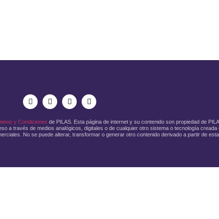
minos y Condiciones
de PILAS. Esta página de internet y su contenido son propiedad de PI
so a través de medios analógicos, digitales o de cualquier otro sistema o tecnología creada o
erciales. No se puede alterar, transformar o generar otro contenido derivado a partir de esta