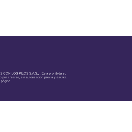
LAS CON LOS PILOS S.A.S., . Está prohibida su
 por crearse, sin autorización previa y escrita.
 página.