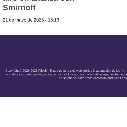
Smirnoff
21 de mayo de 2026
15:13
Copyright © 2025-2026 PILAS · El uso de este sitio web implica la aceptación de los
Tér
reproducción total o parcial, su traducción, inclusión, transmisión, almacenamiento o acce
No se puede utilizar este contenido para fines com