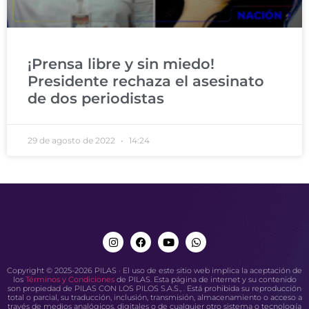
¡Prensa libre y sin miedo!
Presidente rechaza el asesinato
de dos periodistas
29 de agosto de 2022
14:24
Copyright © 2025-2026 PILAS · El uso de este sitio web implica la aceptación de
los
Términos y Condiciones
de PILAS. Esta página de internet y su contenido
son propiedad de PILAS CON LOS PILOS S.A.S., . Está prohibida su reproducción
total o parcial, su traducción, inclusión, transmisión, almacenamiento o acceso a
través de medios analógicos, digitales o de cualquier otro sistema o tecnología