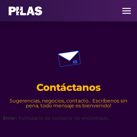
HOME
NOTICIAS
QUIÉNES SOMOS
Contáctanos
CONTACTO
Sugerencias, negocios, contacto... Escríbenos sin
pena, todo mensaje es bienvenido!
SUSCRÍBETE
Error:
Formulario de contacto no encontrado.