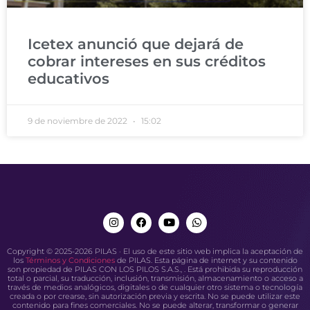
Icetex anunció que dejará de
cobrar intereses en sus créditos
educativos
9 de noviembre de 2022
15:02
Copyright © 2025-2026 PILAS · El uso de este sitio web implica la aceptación de
los
Términos y Condiciones
de PILAS. Esta página de internet y su contenido
son propiedad de PILAS CON LOS PILOS S.A.S., . Está prohibida su reproducción
total o parcial, su traducción, inclusión, transmisión, almacenamiento o acceso a
través de medios analógicos, digitales o de cualquier otro sistema o tecnología
creada o por crearse, sin autorización previa y escrita. No se puede utilizar este
contenido para fines comerciales. No se puede alterar, transformar o generar