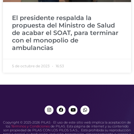
El presidente respalda la
propuesta del Ministro de Salud
de acabar el SOAT, para terminar
con el monopolio de
ambulancias
5 de octubre de 2023
16:53
Copyright © 2025-2026 PILAS · El uso de este sitio web implica la aceptación de
los
Términos y Condiciones
de PILAS. Esta página de internet y su contenido
son propiedad de PILAS CON LOS PILOS S.A.S., . Está prohibida su reproducción
total o parcial, su traducción, inclusión, transmisión, almacenamiento o acceso a