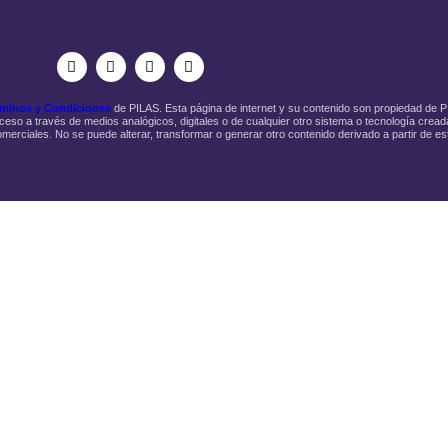
minos y Condiciones
de PILAS. Esta página de internet y su contenido son propiedad de 
ceso a través de medios analógicos, digitales o de cualquier otro sistema o tecnología creada
omerciales. No se puede alterar, transformar o generar otro contenido derivado a partir de es