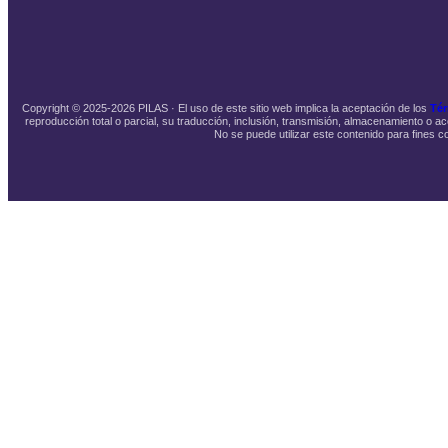
Copyright © 2025-2026 PILAS · El uso de este sitio web implica la aceptación de los
Tér
reproducción total o parcial, su traducción, inclusión, transmisión, almacenamiento o ac
No se puede utilizar este contenido para fines c