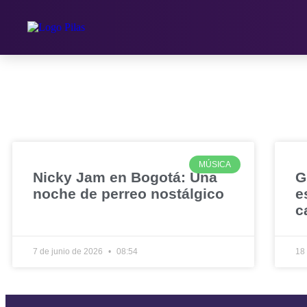
MÚSICA
Nicky Jam en Bogotá: Una
G
noche de perreo nostálgico
e
c
7 de junio de 2026
08:54
18