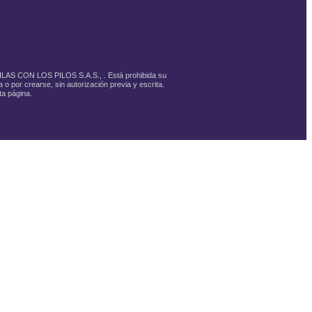
PILAS CON LOS PILOS S.A.S., . Está prohibida su
 o por crearse, sin autorización previa y escrita.
ta página.