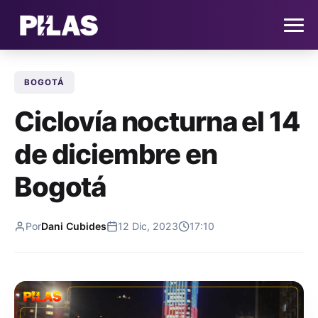
BOGOTÁ
HOME
Ciclovía nocturna el 14
NOTICIAS
de diciembre en
QUIÉNES SOMOS
Bogotá
CONTACTO
Por
Dani Cubides
12 Dic, 2023
17:10
SUSCRÍBETE