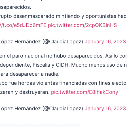
saparecidos.
rupto desenmascarado mintiendo y oportunistas haci
://t.co/e5dJDp6mFE
pic.twitter.com/2cpOKBinHS
 López Hernández (@ClaudiaLopez)
January 16, 2023
en el paro nacional no hubo desaparecidos. Así lo c
independiente, Fiscalía y CIDH. Mucho menos uso de 
para desaparecer a nadie.
ubo fue hordas violentas financiadas con fines electo
izaran y destruyeran.
pic.twitter.com/E8IhakCony
 López Hernández (@ClaudiaLopez)
January 16, 2023