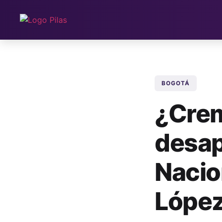
BOGOTÁ
¿Crem
desap
Nacio
Lópe