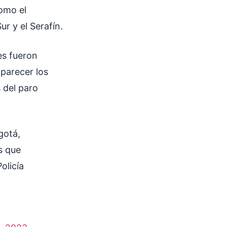
como el
r y el Serafín.
es fueron
aparecer los
 del paro
gotá,
s que
olicía