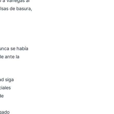
a Vanegas al
olsas de basura,
unca se había
e ante la
ad siga
ciales
de
rgado