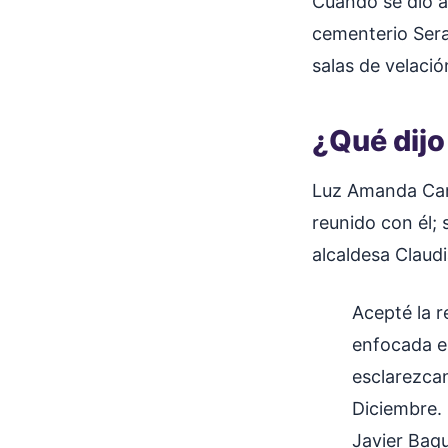
Cuando se dio a
cementerio Seraf
salas de velaci
¿Qué dijo
Luz Amanda Cam
reunido con él; 
alcaldesa Claud
Acepté la r
enfocada en
esclarezca
Diciembre.
Javier Baq