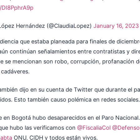
co/DI8PphrA9p
 López Hernández (@ClaudiaLopez)
January 16, 2023
audiencia que estaba planeada para finales de diciemb
aún continúan señalamientos entre contratistas y dir
que se mencionan son robo, corrupción, profanación 
 cadáveres.
ambién dijo en su cuenta de Twitter que durante el p
dos. Esto también causo polémica en redes sociales.
ue en Bogotá hubo desaparecidos en el Paro Nacional.
que hubo las verificamos con
@FiscaliaCol
@Defensor
iabta
ONU, CIDH y todos están vivos.