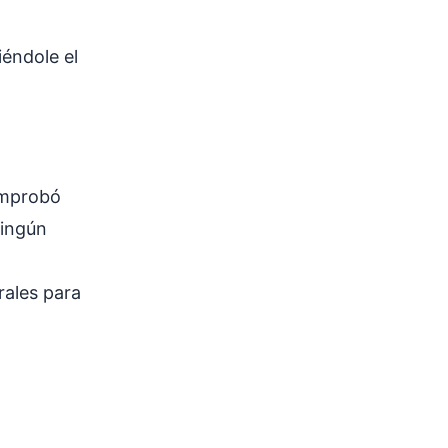
éndole el
omprobó
ningún
rales para