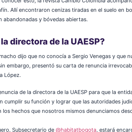
 conocer esto, la revista
Cambio Colombia
acompañó 
ín. Allí encontraron cenizas tiradas en el suelo en b
ón abandonadas y bóvedas abiertas.
 la directora de la UAESP?
acho dijo que no conocía a Sergio Venegas y que n
sin embargo, presentó su carta de renuncia irrevocabl
ia López.
enuncia de la directora de la UAESP para que la entid
 cumplir su función y lograr que las autoridades judi
n los hechos que nosotros mismos denunciamos des
uero, Subsecretario de
@habitatbogota
, estará enca