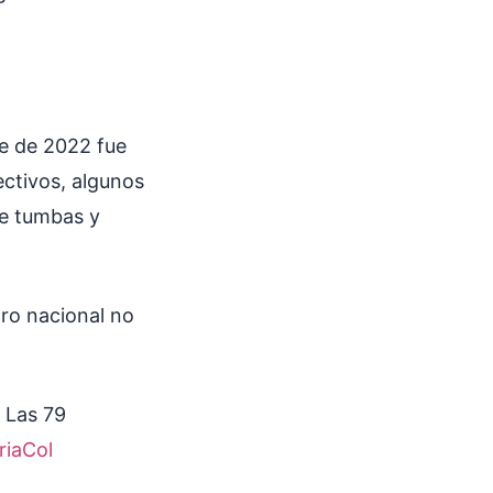
re de 2022 fue
ectivos, algunos
de tumbas y
aro nacional no
 Las 79
iaCol