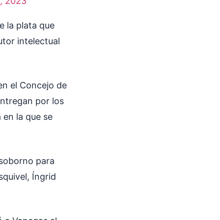
, 2023
 la plata que
or intelectual
en el Concejo de
entregan por los
 en la que se
 soborno para
quivel, Íngrid