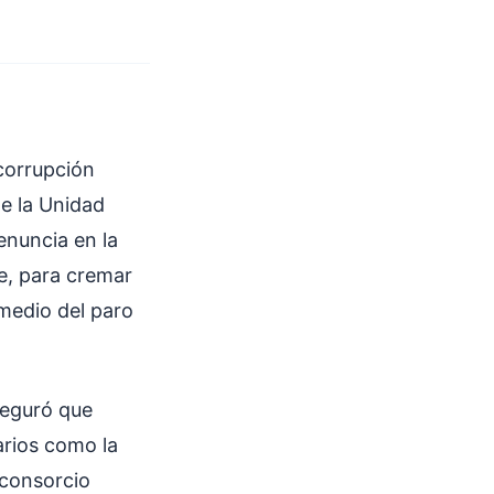
corrupción
de la Unidad
enuncia en la
e, para cremar
medio del paro
seguró que
arios como la
 consorcio