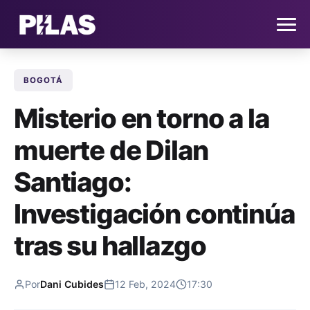
BOGOTÁ
HOME
Misterio en torno a la
NOTICIAS
muerte de Dilan
QUIÉNES SOMOS
Santiago:
CONTACTO
Investigación continúa
tras su hallazgo
SUSCRÍBETE
Por
Dani Cubides
12 Feb, 2024
17:30