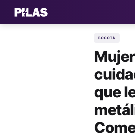
BOGOTÁ
Mujer
cuida
que l
metál
Comer