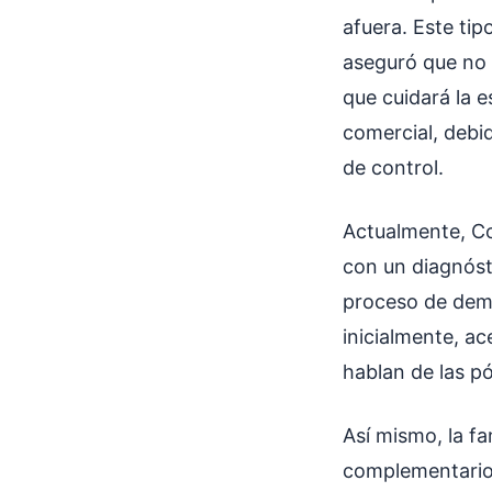
afuera. Este ti
aseguró que no 
que cuidará la e
comercial, debid
de control.
Actualmente, Co
con un diagnóst
proceso de dema
inicialmente, ac
hablan de las pól
Así mismo, la f
complementario y