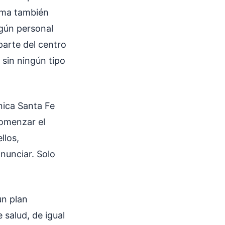
orma también
gún personal
parte del centro
 sin ningún tipo
nica Santa Fe
comenzar el
llos,
nunciar. Solo
un plan
 salud, de igual