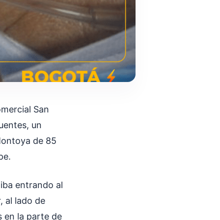
omercial San
fuentes, un
Montoya de 85
lpe.
iba entrando al
, al lado de
 en la parte de