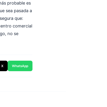
más probable es
 que sea pasada a
asegura que:
entro comercial
ego, no se
X
WhatsApp