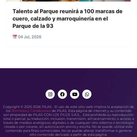
Talento al Parque reunirá a 100 marcas de
cuero, calzado y marroquinería en el
Parque de la 93
04 Jul, 2026
Copyright © 2025-2026 PILAS · El uso de este sitio web implica la aceptación de
los
Términos y Condiciones
de PILAS. Esta página de internet y su contenido
son propiedad de PILAS CON LOS PILOS S.A.S., . Está prohibida su reproducción
total o parcial, su traducción, inclusión, transmisión, almacenamiento o acceso a
través de medios analógicos, digitales o de cualquier otro sistema o tecnología
creada o por crearse, sin autorización previa y escrita. No se puede utilizar este
contenido para fines comerciales. No se puede alterar, transformar o generar
otro contenido derivado a partir de esta página.