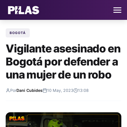
BOGOTÁ
HOME
Vigilante asesinado en
NOTICIAS
Bogotá por defender a
QUIÉNES SOMOS
una mujer de un robo
CONTACTO
Por
Dani Cubides
10 May, 2023
13:08
SUSCRÍBETE