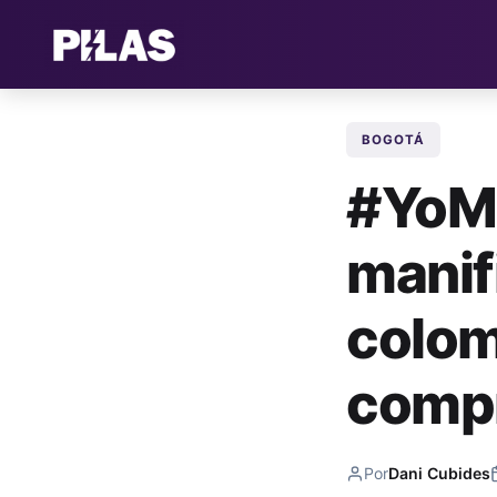
BOGOTÁ
#YoMe
manif
colom
comp
Por
Dani Cubides