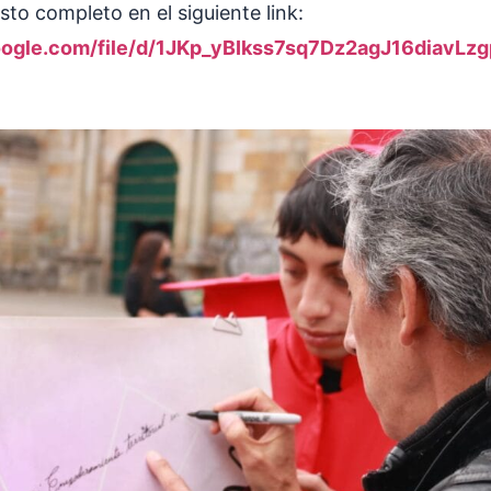
esto completo en el siguiente link:
google.com/file/d/1JKp_yBIkss7sq7Dz2agJ16diavLz