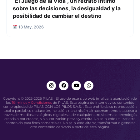
“El Juego de la Vida”, un retrato íntimo
sobre las decisiones, la desigualdad y la
posibilidad de cambiar el destino
13 May, 2026
Copyright © 2025-2026 PILAS · El uso de este sitio web implica la aceptación de
los
Términos y Condiciones
de PILAS. Esta página de internet y su contenido
son propiedad de PILAS CON LOS PILOS S.A.S., . Está prohibida su reproducción
total o parcial, su traducción, inclusión, transmisión, almacenamiento o acceso a
través de medios analógicos, digitales o de cualquier otro sistema o tecnología
creada o por crearse, sin autorización previa y escrita. No se puede utilizar este
contenido para fines comerciales. No se puede alterar, transformar o generar
otro contenido derivado a partir de esta página.