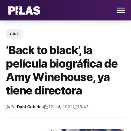
CINE
HOME
‘Back to black’, la
NOTICIAS
película biográfica de
QUIÉNES SOMOS
Amy Winehouse, ya
CONTACTO
tiene directora
SUSCRÍBETE
Por
Dani Cubides
12 Jul, 2022
16:42