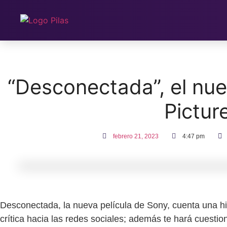
Ir
al
contenido
“Desconectada”, el nuev
Pictur
febrero 21, 2023
4:47 pm
Desconectada, la nueva película de Sony, cuenta una his
crítica hacia las redes sociales; además te hará cuesti