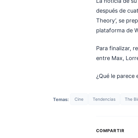
La noticia de su
después de cuat
Theory’, se pre
plataforma de W
Para finalizar,
entre Max, Lor
¿Qué le parece 
Temas:
Cine
Tendencias
The B
COMPARTIR