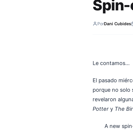
Spin-
Por
Dani Cubides
Le contamos…
El pasado miérc
porque no solo 
revelaron algun
Potter
y
The Bi
A new spin