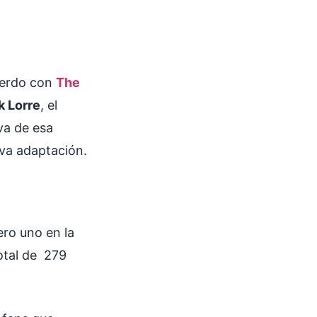
uerdo con
The
 Lorre
, el
va de esa
eva adaptación.
ro uno en la
total de 279