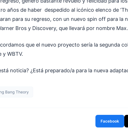
 regreso, generó bastante revuelo y felicidad para los
ro años de haber despedido al icónico elenco de ‘T
paran para su regreso, con un nuevo spin off para la 
arner Bros y Discovery, que llevará por nombre Max.
 recordamos que el nuevo proyecto sería la segunda c
re y WBTV.
está noticia? ¿Está preparado/a para la nueva adapt
ing Bang Theory
Facebook