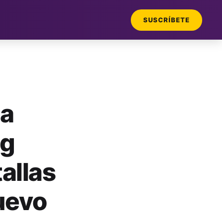
SUSCRÍBETE
la
ng
allas
uevo