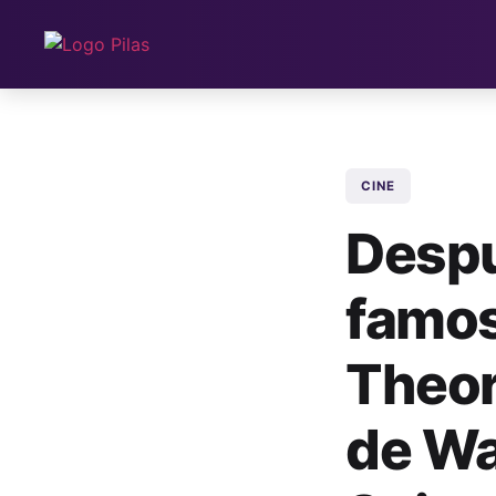
CINE
Despu
famos
Theor
de Wa