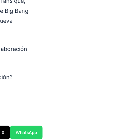
 fans que,
he Big Bang
nueva
olaboración
ación?
X
WhatsApp