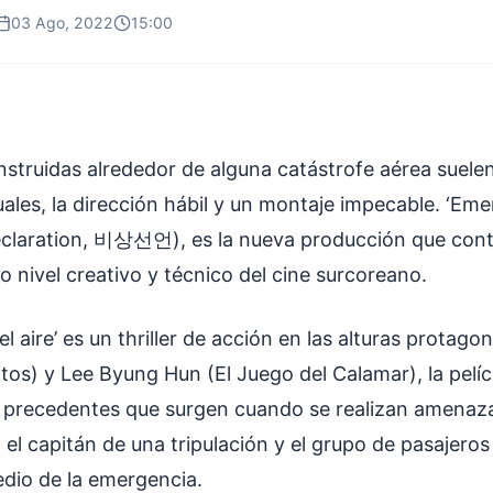
03 Ago, 2022
15:00
onstruidas alrededor de alguna catástrofe aérea suele
uales, la dirección hábil y un montaje impecable. ‘Eme
eclaration, 비상선언), es la nueva producción que cont
to nivel creativo y técnico del cine surcoreano.
l aire’ es un thriller de acción en las alturas protag
os) y Lee Byung Hun (El Juego del Calamar), la pelícu
 precedentes que surgen cuando se realizan amenaza
 el capitán de una tripulación y el grupo de pasajeros
edio de la emergencia.