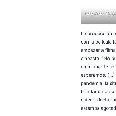
Song Kang – Ho que
La producción e
con la película 
empezar a filma
cineasta. “No p
en mi mente se 
esperamos. (…) 
pandemia, la si
brindar un poco
quienes lucharo
estamos agotado