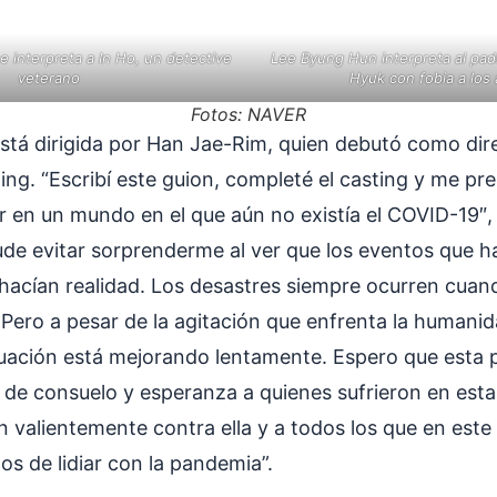
 interpreta a In Ho, un detective
Lee Byung Hun interpreta al pa
veterano
Hyuk con fobia a los
Fotos: NAVER
stá dirigida por Han Jae-Rim, quien debutó como dir
King. “Escribí este guion, completé el casting y me pr
r en un mundo en el que aún no existía el COVID-19″,
ude evitar sorprenderme al ver que los eventos que 
hacían realidad. Los desastres siempre ocurren cua
Pero a pesar de la agitación que enfrenta la humani
tuación está mejorando lentamente. Espero que esta p
 de consuelo y esperanza a quienes sufrieron en esta 
n valientemente contra ella y a todos los que en es
s de lidiar con la pandemia”.