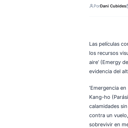
Por
Dani Cubides
Las películas c
los recursos vis
aire’ (Emergy d
evidencia del al
‘Emergencia en e
Kang-ho (Parásit
calamidades sin
contra un vuelo,
sobrevivir en m