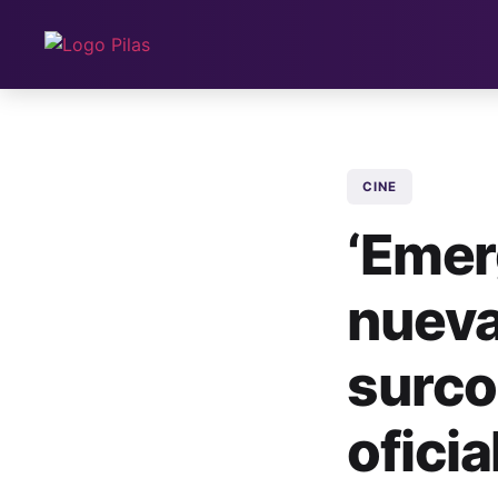
CINE
‘Emerg
nueva
surcor
oficia