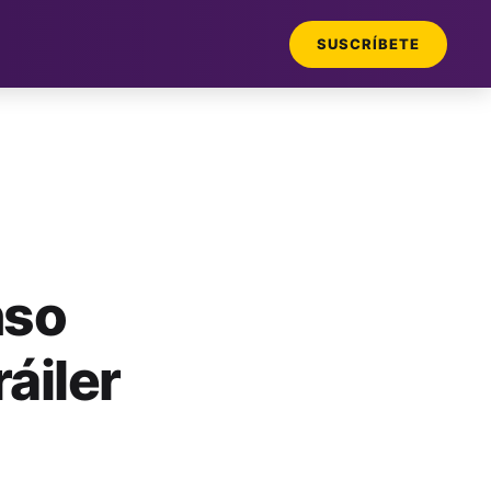
SUSCRÍBETE
nso
áiler