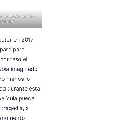
dre preocupado Jae
 aviones
ector en 2017
eparé para
 confesó el
había imaginado
ndo menos lo
dad durante esta
elícula pueda
tragedia, a
te momento