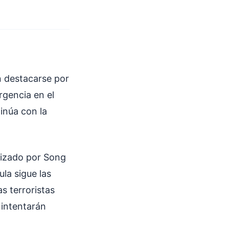
n destacarse por
rgencia en el
inúa con la
onizado por Song
la sigue las
s terroristas
 intentarán