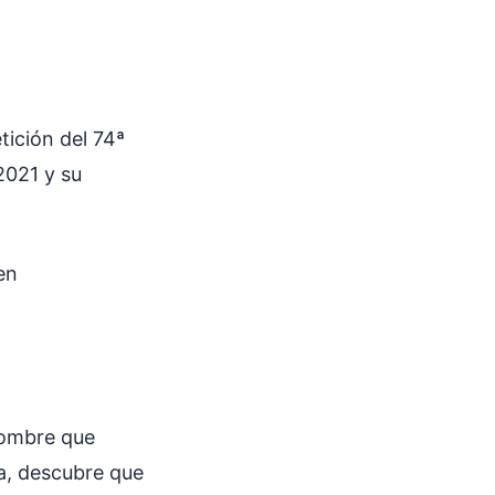
tición del 74ª
2021 y su
en
 hombre que
a, descubre que