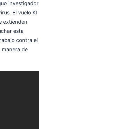
guo investigador
rus. El vuelo KI
se extienden
uchar esta
rabajo contra el
a manera de