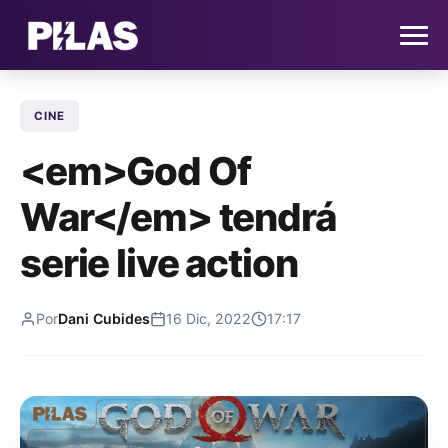
CINE
HOME
<em>God Of
NOTICIAS
War</em> tendrá
QUIÉNES SOMOS
serie live action
CONTACTO
Por
Dani Cubides
16 Dic, 2022
17:17
SUSCRÍBETE