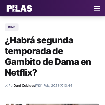
CINE
HOME
¿Habrá segunda
NOTICIAS
temporada de
QUIÉNES SOMOS
Gambito de Dama en
CONTACTO
Netflix?
SUSCRÍBETE
Por
Dani Cubides
01 Feb, 2023
10:44