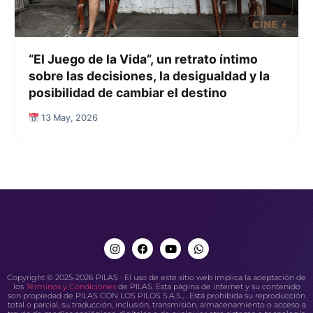
“El Juego de la Vida”, un retrato íntimo
sobre las decisiones, la desigualdad y la
posibilidad de cambiar el destino
13 May, 2026
Copyright © 2025-2026 PILAS · El uso de este sitio web implica la aceptación de
los
Términos y Condiciones
de PILAS. Esta página de internet y su contenido
son propiedad de PILAS CON LOS PILOS S.A.S., . Está prohibida su reproducción
total o parcial, su traducción, inclusión, transmisión, almacenamiento o acceso a