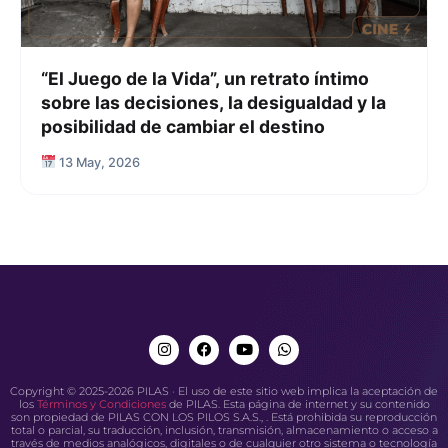
“El Juego de la Vida”, un retrato íntimo
sobre las decisiones, la desigualdad y la
posibilidad de cambiar el destino
13 May, 2026
Copyright © 2025-2026 PILAS · El uso de este sitio web implica la aceptación de
los
Términos y Condiciones
de PILAS. Esta página de internet y su contenido
son propiedad de PILAS CON LOS PILOS S.A.S., . Está prohibida su reproducción
total o parcial, su traducción, inclusión, transmisión, almacenamiento o acceso a
través de medios analógicos, digitales o de cualquier otro sistema o tecnología