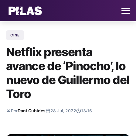
CINE
HOME
Netflix presenta
NOTICIAS
avance de ‘Pinocho’, lo
QUIÉNES SOMOS
nuevo de Guillermo del
CONTACTO
Toro
SUSCRÍBETE
Por
Dani Cubides
28 Jul, 2022
13:16