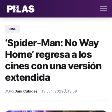
CINE
HOME
‘Spider-Man: No Way
NOTICIAS
Home’ regresa a los
QUIÉNES SOMOS
cines con una versión
CONTACTO
extendida
SUSCRÍBETE
Por
Dani Cubides
13 Jun, 2022
13:59