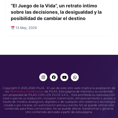
“El Juego de la Vida”, un retrato íntimo
sobre las decisiones, la desigualdad y la
posibilidad de cambiar el destino
13 May, 2026
Copyright © 2025-2026 PILAS · El uso de este sitio web implica la aceptación de
los
Términos y Condiciones
de PILAS. Esta página de internet y su contenido
son propiedad de PILAS CON LOS PILOS S.A.S., . Está prohibida su reproducción
total o parcial, su traducción, inclusión, transmisión, almacenamiento o acceso a
través de medios analógicos, digitales o de cualquier otro sistema o tecnología
creada o por crearse, sin autorización previa y escrita. No se puede utilizar este
contenido para fines comerciales. No se puede alterar, transformar o generar
otro contenido derivado a partir de esta página.