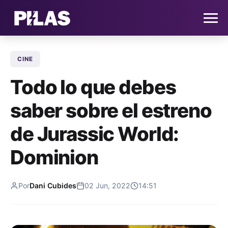
CINE
HOME
Todo lo que debes
NOTICIAS
saber sobre el estreno
QUIÉNES SOMOS
de Jurassic World:
CONTACTO
Dominion
SUSCRÍBETE
Por
Dani Cubides
02 Jun, 2022
14:51