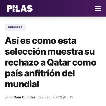
DEPORTE
HOME
Así es como esta
NOTICIAS
selección muestra su
QUIÉNES SOMOS
rechazo a Qatar como
CONTACTO
país anfitrión del
mundial
SUSCRÍBETE
Por
Dani Cubides
29 Sep, 2022
13:19