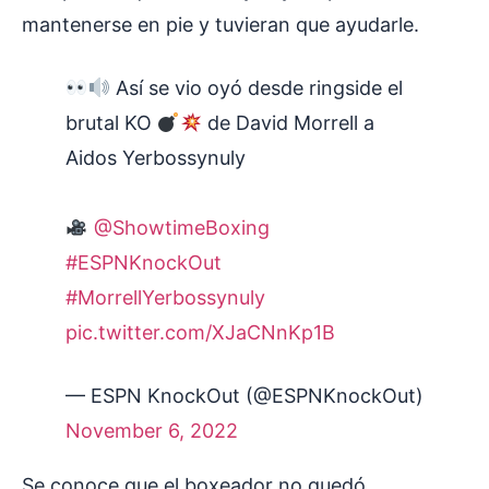
mantenerse en pie y tuvieran que ayudarle.
Así se vio oyó desde ringside el
brutal KO
de David Morrell a
Aidos Yerbossynuly
@ShowtimeBoxing
#ESPNKnockOut
#MorrellYerbossynuly
pic.twitter.com/XJaCNnKp1B
— ESPN KnockOut (@ESPNKnockOut)
November 6, 2022
Se conoce que el boxeador no quedó