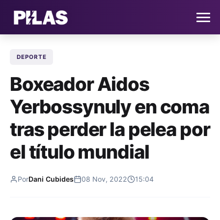
DEPORTE
HOME
Boxeador Aidos
NOTICIAS
Yerbossynuly en coma
QUIÉNES SOMOS
tras perder la pelea por
CONTACTO
el título mundial
SUSCRÍBETE
Por
Dani Cubides
08 Nov, 2022
15:04