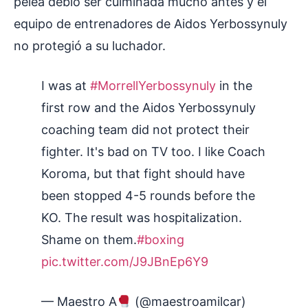
pelea debió ser culminada mucho antes y el
equipo de entrenadores de Aidos Yerbossynuly
no protegió a su luchador.
I was at
#MorrellYerbossynuly
in the
first row and the Aidos Yerbossynuly
coaching team did not protect their
fighter. It's bad on TV too. I like Coach
Koroma, but that fight should have
been stopped 4-5 rounds before the
KO. The result was hospitalization.
Shame on them.
#boxing
pic.twitter.com/J9JBnEp6Y9
— Maestro A
(@maestroamilcar)