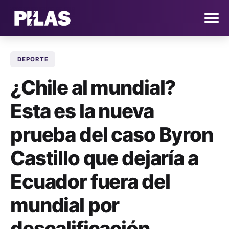
DEPORTE
HOME
¿Chile al mundial?
NOTICIAS
Esta es la nueva
QUIÉNES SOMOS
prueba del caso Byron
CONTACTO
Castillo que dejaría a
Ecuador fuera del
SUSCRÍBETE
mundial por
descalificación