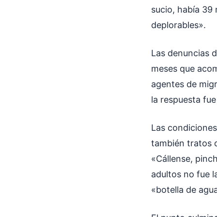
sucio, había 39
deplorables».
Las denuncias de
meses que acomp
agentes de migra
la respuesta fue
Las condiciones
también tratos 
«Cállense, pinc
adultos no fue 
«botella de agua