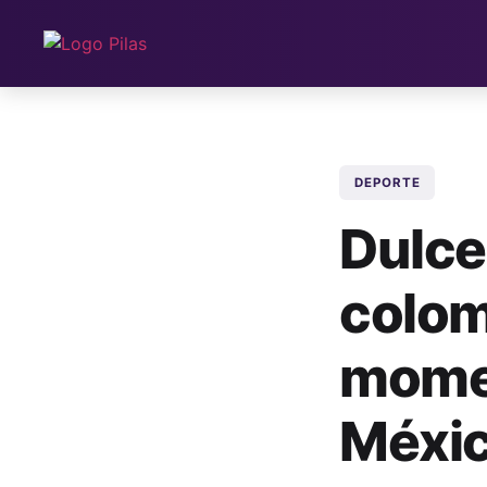
DEPORTE
Dulce
colom
momen
Méxi