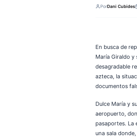
Por
Dani Cubides
En busca de rep
María Giraldo y 
desagradable rev
azteca, la situ
documentos fal
Dulce María y s
aeropuerto, don
pasaportes. La 
una sala donde,