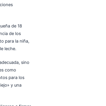
iciones
queña de 18
ncia de los
o para la niña,
le leche.
 adecuada, sino
nes como
tos para los
iejo» y una