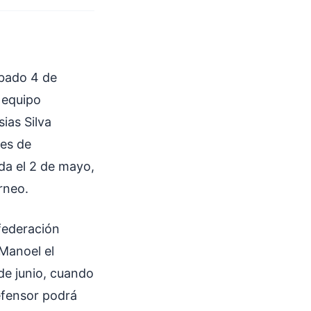
ábado 4 de
 equipo
ias Silva
es de
da el 2 de mayo,
rneo.
nfederación
Manoel el
de junio, cuando
defensor podrá