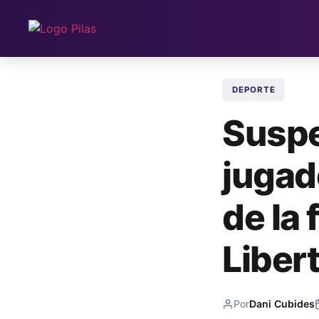
DEPORTE
Suspe
jugad
de la 
Liber
Por
Dani Cubides