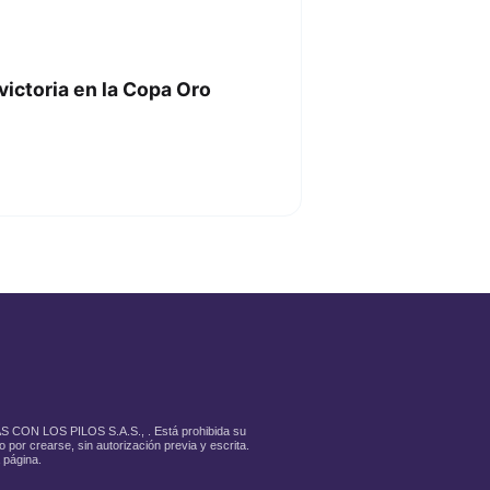
ictoria en la Copa Oro
LAS CON LOS PILOS S.A.S., . Está prohibida su
 por crearse, sin autorización previa y escrita.
 página.