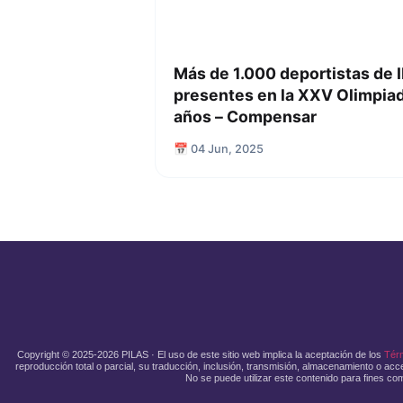
Más de 1.000 deportistas de 
presentes en la XXV Olimpiad
años – Compensar
📅 04 Jun, 2025
Copyright © 2025-2026 PILAS · El uso de este sitio web implica la aceptación de los
Tér
reproducción total o parcial, su traducción, inclusión, transmisión, almacenamiento o acce
No se puede utilizar este contenido para fines com