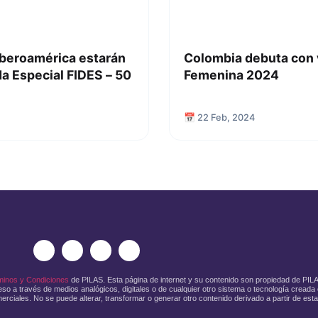
Iberoamérica estarán
Colombia debuta con v
a Especial FIDES – 50
Femenina 2024
📅 22 Feb, 2024
minos y Condiciones
de PILAS. Esta página de internet y su contenido son propiedad de PI
so a través de medios analógicos, digitales o de cualquier otro sistema o tecnología creada o
erciales. No se puede alterar, transformar o generar otro contenido derivado a partir de esta