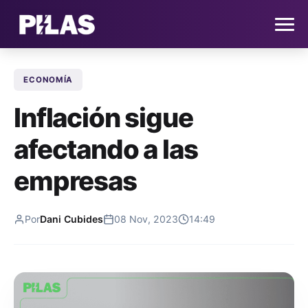
ECONOMÍA
HOME
Inflación sigue
NOTICIAS
afectando a las
QUIÉNES SOMOS
empresas
CONTACTO
Por
Dani Cubides
08 Nov, 2023
14:49
SUSCRÍBETE