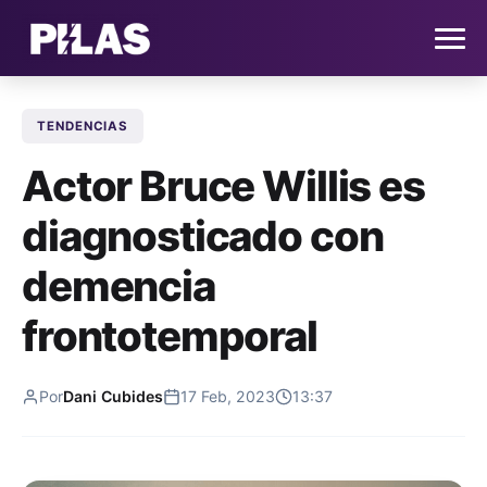
TENDENCIAS
HOME
Actor Bruce Willis es
NOTICIAS
diagnosticado con
QUIÉNES SOMOS
demencia
CONTACTO
frontotemporal
SUSCRÍBETE
Por
Dani Cubides
17 Feb, 2023
13:37