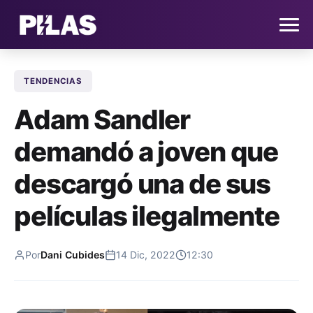
TENDENCIAS
HOME
Adam Sandler
NOTICIAS
demandó a joven que
QUIÉNES SOMOS
descargó una de sus
CONTACTO
películas ilegalmente
SUSCRÍBETE
Por
Dani Cubides
14 Dic, 2022
12:30