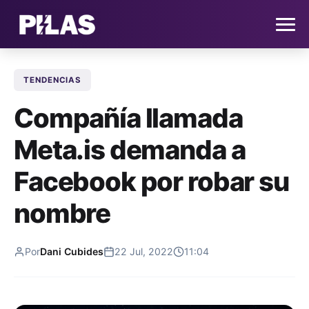
TENDENCIAS
HOME
Compañía llamada
NOTICIAS
Meta.is demanda a
QUIÉNES SOMOS
Facebook por robar su
CONTACTO
nombre
SUSCRÍBETE
Por
Dani Cubides
22 Jul, 2022
11:04