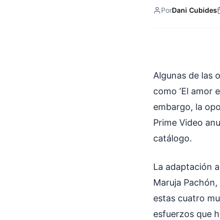
Por
Dani Cubides
Algunas de las o
como ‘El amor en
embargo, la opo
Prime Video anu
catálogo.
La adaptación a
Maruja Pachón, 
estas cuatro mu
esfuerzos que hi