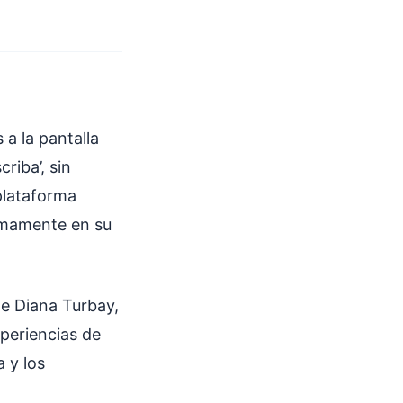
 a la pantalla
riba’, sin
plataforma
ximamente en su
de Diana Turbay,
xperiencias de
 y los