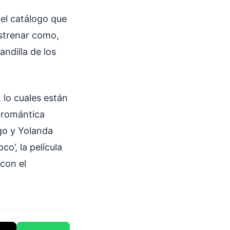
del catálogo que
estrenar como,
andilla de los
 lo cuales están
a romántica
go y Yolanda
o’, la película
 con el