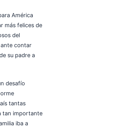
para América
r más felices de
osos del
nante contar
 de su padre a
un desafío
enorme
aís tantas
ma tan importante
milia iba a