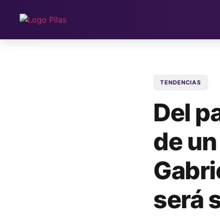
TENDENCIAS
Del pa
de un 
Gabri
será 