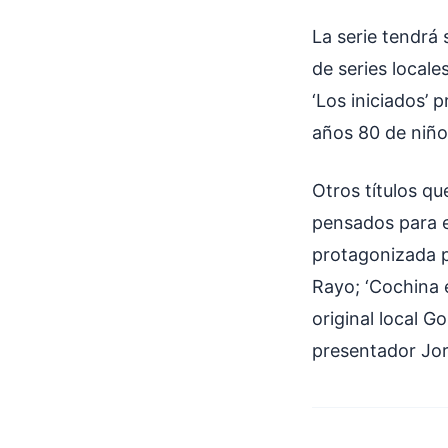
La serie tendrá 
de series local
‘Los iniciados’ p
años 80 de niño
Otros títulos q
pensados para el
protagonizada p
Rayo; ‘Cochina e
original local G
presentador Jor