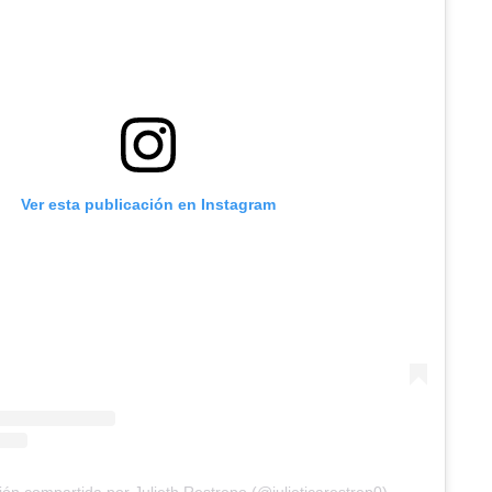
Ver esta publicación en Instagram
ión compartida por Julieth Restrepo (@julieticarestrep0)