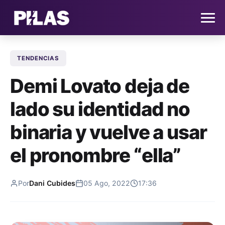
TENDENCIAS
HOME
Demi Lovato deja de
NOTICIAS
lado su identidad no
QUIÉNES SOMOS
binaria y vuelve a usar
CONTACTO
el pronombre “ella”
SUSCRÍBETE
Por
Dani Cubides
05 Ago, 2022
17:36