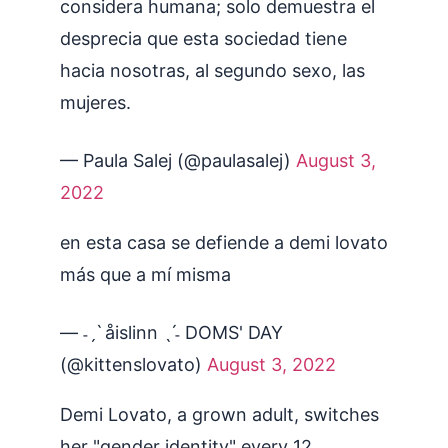
considera humana; solo demuestra el
desprecia que esta sociedad tiene
hacia nosotras, al segundo sexo, las
mujeres.
— Paula Salej (@paulasalej)
August 3,
2022
en esta casa se defiende a demi lovato
más que a mí misma
— ˗ˏˋ åislinn ˎˊ˗ DOMS' DAY
(@kittenslovato)
August 3, 2022
Demi Lovato, a grown adult, switches
her "gender identity" every 12