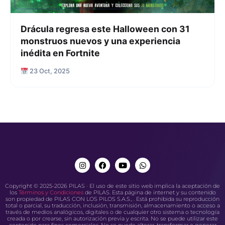
Drácula regresa este Halloween con 31
monstruos nuevos y una experiencia
inédita en Fortnite
23 Oct, 2025
Copyright © 2025-2026 PILAS · El uso de este sitio web implica la aceptación de
los
Términos y Condiciones
de PILAS. Esta página de internet y su contenido
son propiedad de PILAS CON LOS PILOS S.A.S., . Está prohibida su reproducción
total o parcial, su traducción, inclusión, transmisión, almacenamiento o acceso a
través de medios analógicos, digitales o de cualquier otro sistema o tecnología
creada o por crearse, sin autorización previa y escrita. No se puede utilizar este