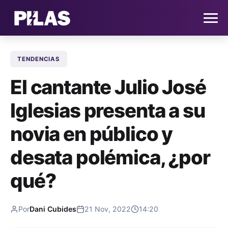
TENDENCIAS
HOME
El cantante Julio José
NOTICIAS
Iglesias presenta a su
QUIÉNES SOMOS
novia en público y
CONTACTO
desata polémica, ¿por
qué?
SUSCRÍBETE
Por
Dani Cubides
21 Nov, 2022
14:20