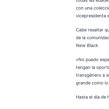
todas las edades
con una colecci
vicepresidenta e
Cabe resaltar q
de la comunida
New Black
.
«No puedo esper
tengan la oport
transgénero a s
grande como lo 
Hasta el día de