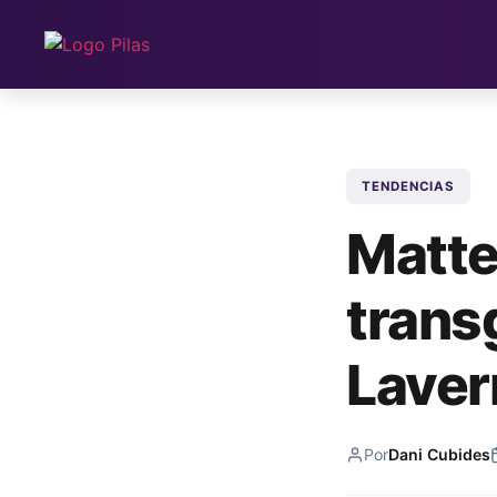
TENDENCIAS
Matte
trans
Laver
Por
Dani Cubides