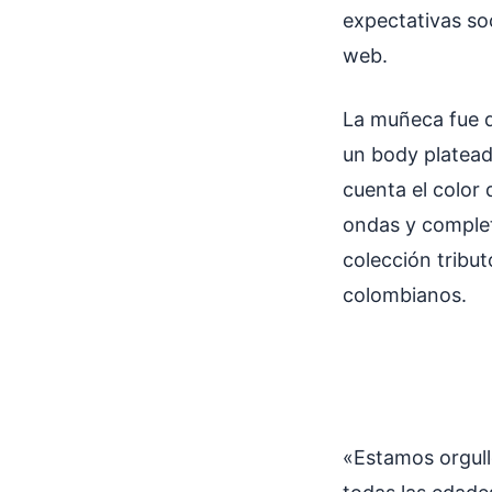
expectativas soc
web.
La muñeca fue di
un body platead
cuenta el color 
ondas y complet
colección tribu
colombianos.
«Estamos orgullo