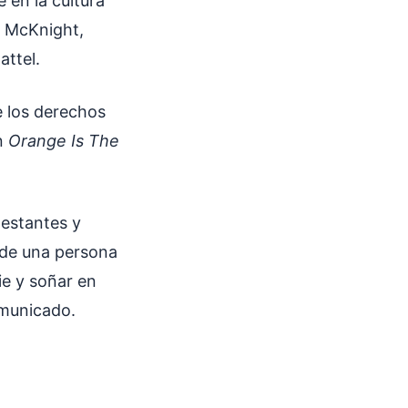
 en la cultura
a McKnight,
attel.
e los derechos
n
Orange Is The
 estantes y
 de una persona
ie y soñar en
omunicado.