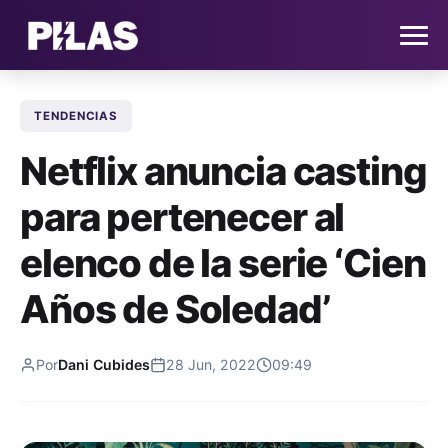
TENDENCIAS
HOME
Netflix anuncia casting
NOTICIAS
para pertenecer al
QUIÉNES SOMOS
elenco de la serie ‘Cien
CONTACTO
Años de Soledad’
SUSCRÍBETE
Por
Dani Cubides
28 Jun, 2022
09:49