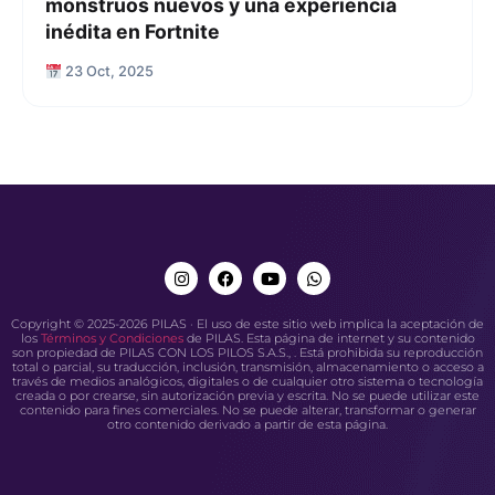
monstruos nuevos y una experiencia
inédita en Fortnite
23 Oct, 2025
Copyright © 2025-2026 PILAS · El uso de este sitio web implica la aceptación de
los
Términos y Condiciones
de PILAS. Esta página de internet y su contenido
son propiedad de PILAS CON LOS PILOS S.A.S., . Está prohibida su reproducción
total o parcial, su traducción, inclusión, transmisión, almacenamiento o acceso a
través de medios analógicos, digitales o de cualquier otro sistema o tecnología
creada o por crearse, sin autorización previa y escrita. No se puede utilizar este
contenido para fines comerciales. No se puede alterar, transformar o generar
otro contenido derivado a partir de esta página.