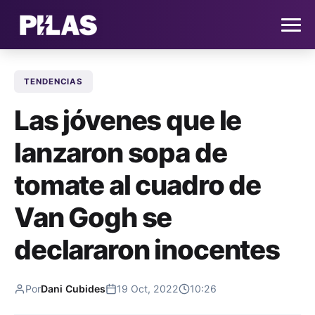
TENDENCIAS
HOME
Las jóvenes que le
NOTICIAS
lanzaron sopa de
QUIÉNES SOMOS
tomate al cuadro de
CONTACTO
Van Gogh se
declararon inocentes
SUSCRÍBETE
Por
Dani Cubides
19 Oct, 2022
10:26