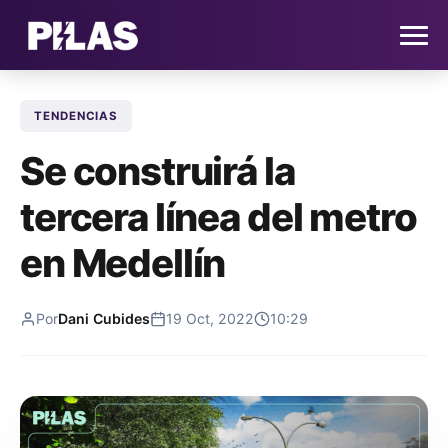
TENDENCIAS
HOME
Se construirá la
NOTICIAS
tercera línea del metro
QUIÉNES SOMOS
en Medellín
CONTACTO
Por
Dani Cubides
19 Oct, 2022
10:29
SUSCRÍBETE