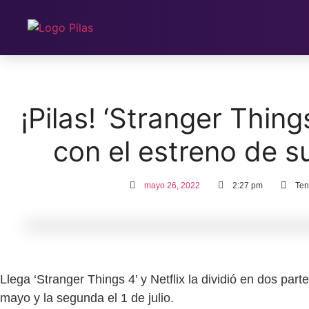
Ir
al
contenido
¡Pilas! ‘Stranger Things
con el estreno de s
mayo 26, 2022
2:27 pm
Ten
Llega ‘Stranger Things 4’ y Netflix la dividió en dos par
mayo y la segunda el 1 de julio.