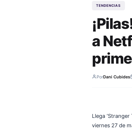
TENDENCIAS
¡Pilas
a Netf
prime
Por
Dani Cubides
Llega ‘Stranger 
viernes 27 de ma