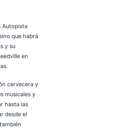
a Autopista
sino que habrá
s y su
eedville en
as.
ción cervecera y
es musicales y
r hasta las
ar desde el
y también