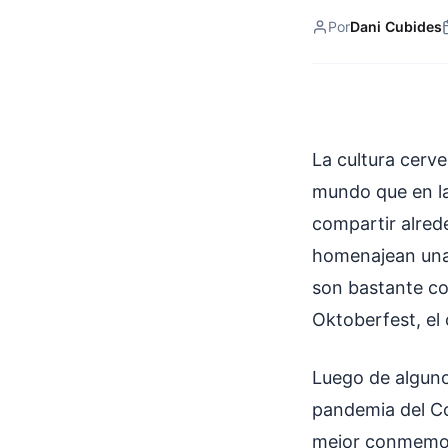
Por
Dani Cubides
La cultura cerv
mundo que en la
compartir alrede
homenajean una 
son bastante co
Oktoberfest, el
Luego de alguno
pandemia del Co
mejor conmemora