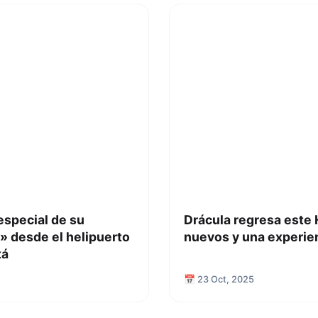
especial de su
Drácula regresa este
» desde el helipuerto
nuevos y una experien
tá
📅 23 Oct, 2025