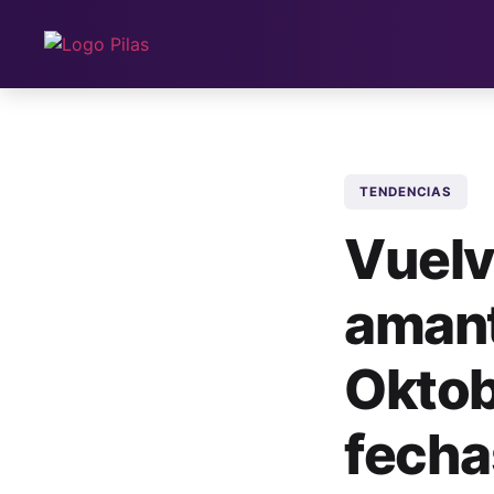
TENDENCIAS
Vuelve
amant
Oktob
fecha