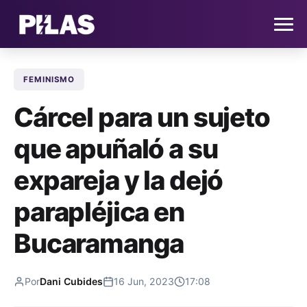
FEMINISMO
HOME
Cárcel para un sujeto
NOTICIAS
que apuñaló a su
QUIÉNES SOMOS
expareja y la dejó
CONTACTO
parapléjica en
Bucaramanga
SUSCRÍBETE
Por
Dani Cubides
16 Jun, 2023
17:08