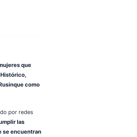
mujeres que
Histórico,
 Rusinque como
ndo por redes
umplir las
e se encuentran