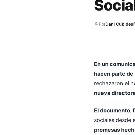
Socia
Por
Dani Cubides
En un comunicad
hacen parte de 
rechazaron el n
nueva director
El documento, 
sociales desde 
promesas hecha