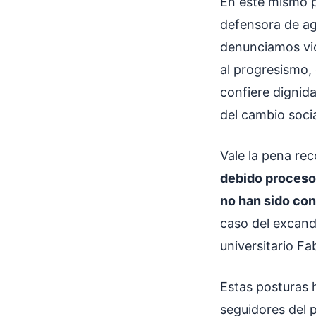
En este mismo p
defensora de ag
denunciamos vio
al progresismo,
confiere dignida
del cambio socia
Vale la pena re
debido proceso,
no han sido co
caso del excandi
universitario Fa
Estas posturas 
seguidores del 