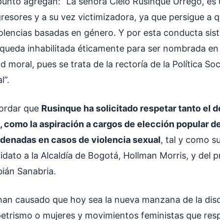
unto agregan: “La señora Cielo Rusinque Urrego, es
resores y a su vez victimizadora, ya que persigue a 
lencias basadas en género. Y por esta conducta sist
 queda inhabilitada éticamente para ser nombrada en
d moral, pues se trata de la rectoría de la Política So
l”.
cordar que
Rusinque ha solicitado respetar tanto el d
 como la aspiración a cargos de elección popular d
ndenadas en casos de violencia sexual
, tal y como s
dato a la Alcaldía de Bogotá, Hollman Morris, y del p
bián Sanabria.
han causado que hoy sea la nueva manzana de la disc
petrismo o mujeres y movimientos feministas que resp