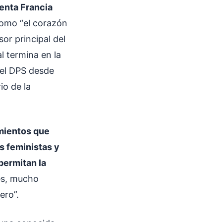
denta Francia
como “el corazón
or principal del
al termina en la
del DPS desde
io de la
mientos que
s feministas y
permitan la
res, mucho
ero”.