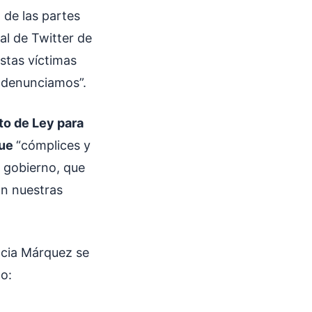
 de las partes
al de Twitter de
stas víctimas
e denunciamos”.
to de Ley para
que
“cómplices y
 gobierno, que
on nuestras
ancia Márquez se
to: