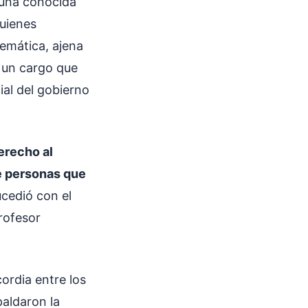
 una conocida
quienes
emática, ajena
 un cargo que
cial del gobierno
erecho al
e personas que
ucedió con el
rofesor
ordia entre los
aldaron la