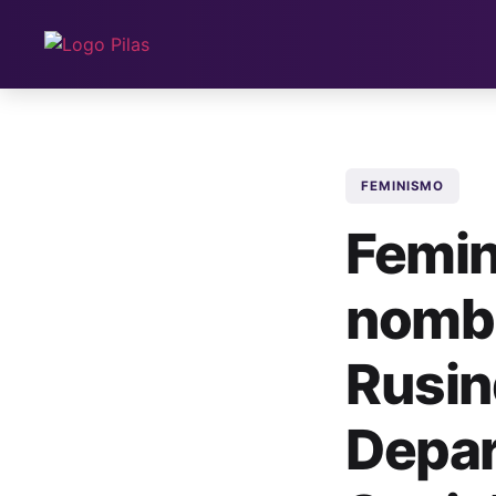
FEMINISMO
Femin
nombr
Rusin
Depar