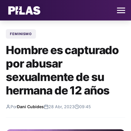
FEMINISMO
HOME
Hombre es capturado
NOTICIAS
por abusar
QUIÉNES SOMOS
sexualmente de su
CONTACTO
hermana de 12 años
SUSCRÍBETE
Por
Dani Cubides
28 Abr, 2023
09:45