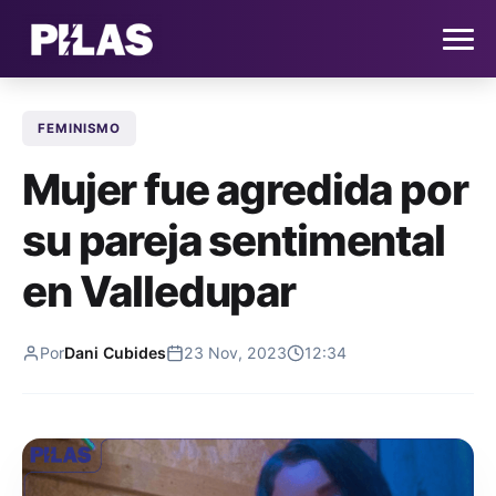
FEMINISMO
HOME
Mujer fue agredida por
NOTICIAS
su pareja sentimental
QUIÉNES SOMOS
en Valledupar
CONTACTO
Por
Dani Cubides
23 Nov, 2023
12:34
SUSCRÍBETE