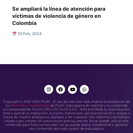
Se ampliará la línea de atención para
víctimas de violencia de género en
Colombia
20 Feb, 2024
Copyright © 2025-2026 PILAS · El uso de este sitio web implica la aceptación de
los
Términos y Condiciones
de PILAS. Esta página de internet y su contenido
son propiedad de PILAS CON LOS PILOS S.A.S., . Está prohibida su reproducción
total o parcial, su traducción, inclusión, transmisión, almacenamiento o acceso a
través de medios analógicos, digitales o de cualquier otro sistema o tecnología
creada o por crearse, sin autorización previa y escrita. No se puede utilizar este
contenido para fines comerciales. No se puede alterar, transformar o generar
otro contenido derivado a partir de esta página.